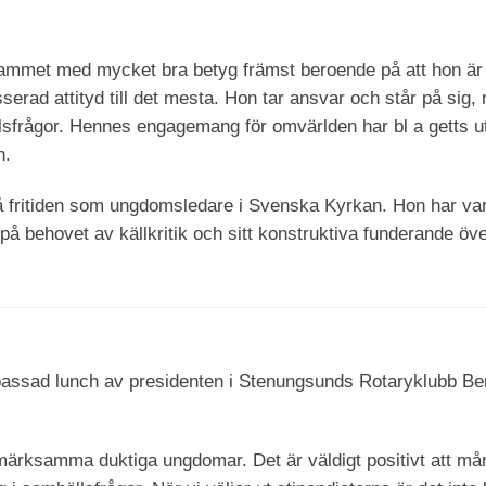
ammet med mycket bra betyg främst beroende på att hon är mål
serad attityd till det mesta. Hon tar ansvar och står på sig,
llsfrågor. Hennes engagemang för omvärlden har bl a getts 
h.
 fritiden som ungdomsledare i Svenska Kyrkan. Hon har vari
på behovet av källkritik och sitt konstruktiva funderande öv
npassad lunch av presidenten i Stenungsunds Rotaryklubb B
uppmärksamma duktiga ungdomar. Det är väldigt positivt att må