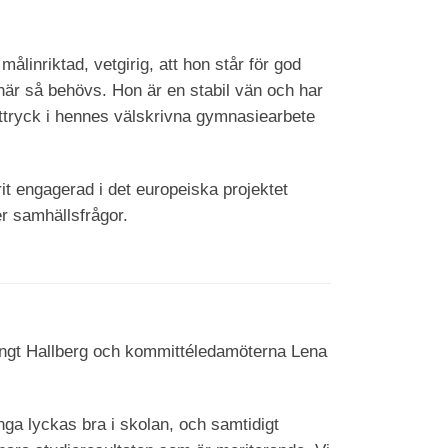
inriktad, vetgirig, att hon står för god
 när så behövs. Hon är en stabil vän och har
uttryck i hennes välskrivna gymnasiearbete
t engagerad i det europeiska projektet
er samhällsfrågor.
engt Hallberg och kommittéledamöterna Lena
nga lyckas bra i skolan, och samtidigt