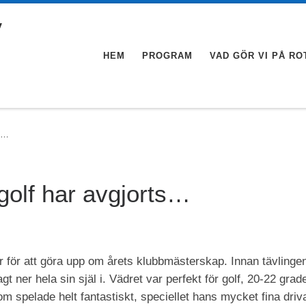
v
HEM
PROGRAM
VAD GÖR VI PÅ RO
ts…
golf har avgjorts…
 för att göra upp om årets klubbmästerskap. Innan tävlinge
 ner hela sin själ i. Vädret var perfekt för golf, 20-22 gra
 spelade helt fantastiskt, speciellet hans mycket fina driva