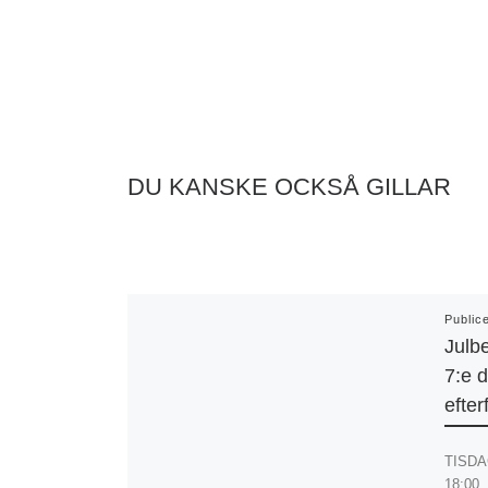
DU KANSKE OCKSÅ GILLAR
Public
Julbe
7:e 
efter
TISDAG
18:00,